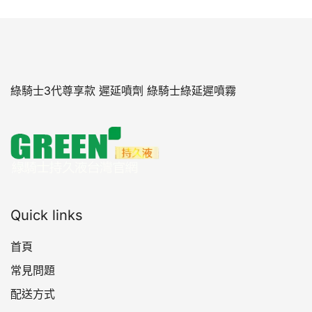
產
NT$788
品
到
有
NT$2,088
多
種
綠騎士3代尊享款 遲延噴劑 綠騎士綠延遲噴霧
款
式。
可
在
產
品
頁
面
Quick links
選
擇
首頁
選
常見問題
項
配送方式