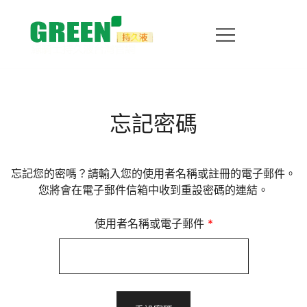
跳
到
内
容
台灣官方授權直營！嚴選植物萃取配方，溫和不麻木、不
綠騎士持久液台灣官方網站｜正品持久液、不
影響快感，有效延長親密時光。提供 100% 正品保障、
麻木延時噴霧
隱私包裝與快速到貨服務，讓您重獲自信魅力，立即線上
選購！
忘記密碼
忘記您的密嗎？請輸入您的使用者名稱或註冊的電子郵件。
您將會在電子郵件信箱中收到重設密碼的連結。
必
使用者名稱或電子郵件
*
填