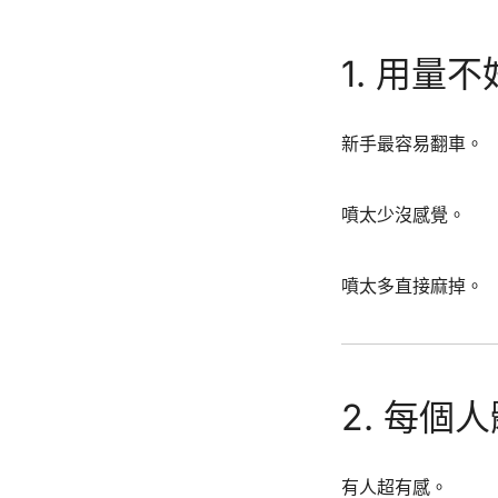
1. 用量
新手最容易翻車。
噴太少沒感覺。
噴太多直接麻掉。
2. 每個
有人超有感。