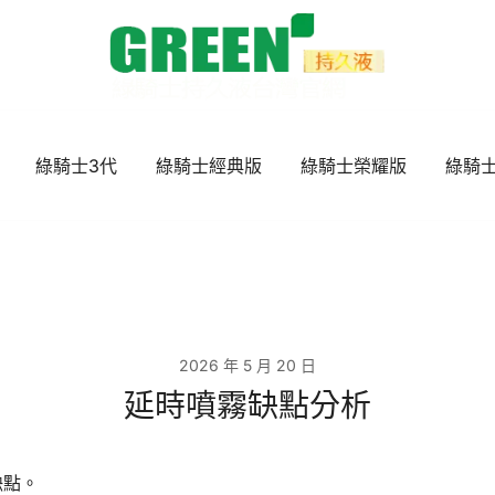
台灣官方授權直營！嚴選植物萃取配方，溫和不麻
綠騎士持久液台灣官方網站｜正品持久
隱私包裝與快速到貨服
綠騎士3代
綠騎士經典版
綠騎士榮耀版
綠騎
2026 年 5 月 20 日
延時噴霧缺點分析
缺點。