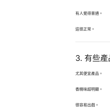
有人覺得普通。
這很正常。
3. 有些
尤其便宜產品。
香精味超明顯。
很容易出戲。