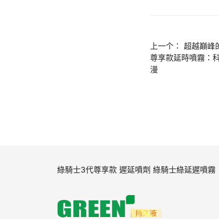
文
上一个：
超越巔峰
尊享款延時噴霧：
章
漫
導
覽
綠騎士3代尊享款 遲延噴劑 綠騎士綠延遲噴霧