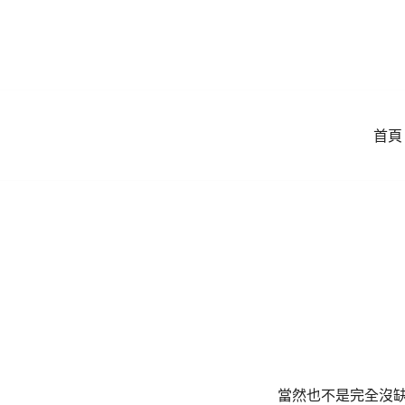
跳
到
内
容
首頁
當然也不是完全沒