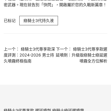
密武器。現在就告別「快閃」，開啟屬於您的久戰新篇章！
已标记
綠騎士3代持久液
文
上一个：
綠騎士3代尊享款深
下一个：
綠騎士3代尊享款遲
度評測：2024-2026 男士持
延噴劑｜升級版綠騎士綠延遲
章
久噴霧終極指南
噴霧全方位解析
導
覽
綠騎士3代尊享款 遲延噴劑 綠騎士綠延遲噴霧