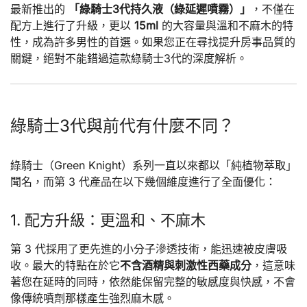
最新推出的
「綠騎士3代持久液（綠延遲噴霧）」
，不僅在
配方上進行了升級，更以
15ml
的大容量與溫和不麻木的特
性，成為許多男性的首選。如果您正在尋找提升房事品質的
關鍵，絕對不能錯過這款綠騎士3代的深度解析。
綠騎士3代與前代有什麼不同？
綠騎士（Green Knight）系列一直以來都以「純植物萃取」
聞名，而第 3 代產品在以下幾個維度進行了全面優化：
1. 配方升級：更溫和、不麻木
第 3 代採用了更先進的小分子滲透技術，能迅速被皮膚吸
收。最大的特點在於它
不含酒精與刺激性西藥成分
，這意味
著您在延時的同時，依然能保留完整的敏感度與快感，不會
像傳統噴劑那樣產生強烈麻木感。