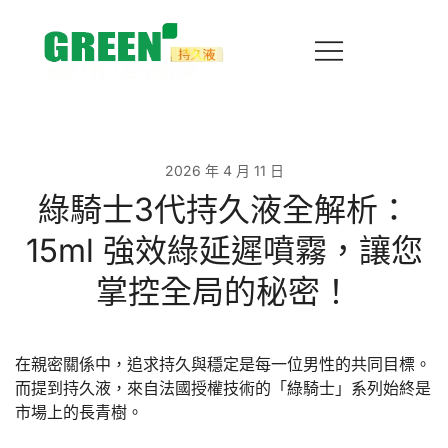
跳
到
内
容
台灣官方授權直營！嚴選植物萃取配方，溫和不麻木、不
綠騎士持久液台灣官方網站｜正品持久液、不
影響快感，有效延長親密時光。提供 100% 正品保障、
麻木延時噴霧
隱私包裝與快速到貨服務，讓您重獲自信魅力，立即線上
選購！
2026 年 4 月 11 日
綠騎士3代持久液全解析：
15ml 強效綠延遲噴霧，讓您
掌控全局的秘密！
在親密關係中，追求持久與穩定是每一位男性的共同目標。
而提到持久液，來自法國授權技術的「綠騎士」系列始終是
市場上的長青樹。