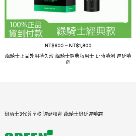
面
選
擇
選
項
價
NT$
600
–
NT$
1,800
格
綠騎士正品外用持久液 綠騎士經典版男士 延時噴劑 遲延噴
範
劑
圍：
此
NT$600
產
到
品
NT$1,800
有
多
種
綠騎士3代尊享款 遲延噴劑 綠騎士綠延遲噴霧
款
式。
可