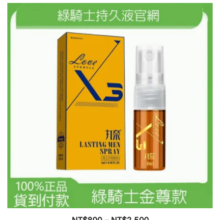
產
NT$788
品
到
有
NT$2,088
多
種
款
式。
可
在
產
品
頁
面
選
擇
選
項
價