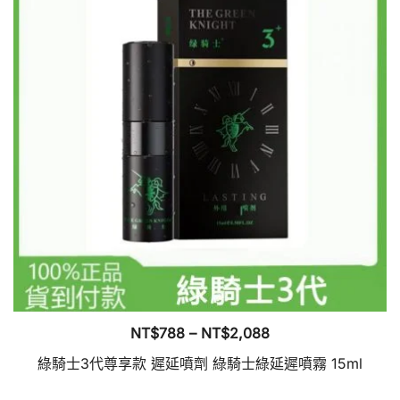
價
NT$
788
–
NT$
2,088
格
綠騎士3代尊享款 遲延噴劑 綠騎士綠延遲噴霧 15ml
範
此
圍：