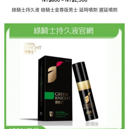
NT$
800
–
NT$
2,500
格
綠騎士持久液 綠騎士金尊版男士 延時噴劑 遲延噴劑
範
此
圍：
產
NT$800
品
到
有
NT$2,500
多
種
款
式。
可
在
產
品
頁
面
選
擇