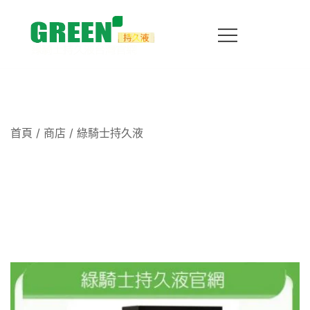
跳
到
内
容
台灣官方授權直營！嚴選植物萃取配方，溫和不麻木、不
綠騎士持久液台灣官方網站｜正品持久液、不
影響快感，有效延長親密時光。提供 100% 正品保障、
麻木延時噴霧
隱私包裝與快速到貨服務，讓您重獲自信魅力，立即線上
選購！
首頁
/
商店
/ 綠騎士持久液