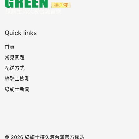
在
產
品
頁
面
Quick links
選
擇
首頁
選
常見問題
項
配送方式
綠騎士檢測
綠騎士新聞
© 2026 綠騎士持久液台灣官方網站