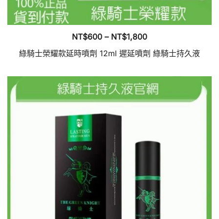
選
項
價
NT$
600
–
NT$
1,800
格
綠騎士榮耀款延時噴劑 12ml 遲延噴劑 綠騎士持久液
範
此
圍：
產
NT$600
品
到
有
NT$1,800
多
種
款
式。
可
在
產
品
頁